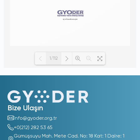
1/112
Loading PDF 100% ...
Bize Ulaşın
info@gyoder.org.tr
+0(212) 282 53 65
Gümüşsuyu Mah. Mete Cad. No: 18 Kat: 1 Daire: 1