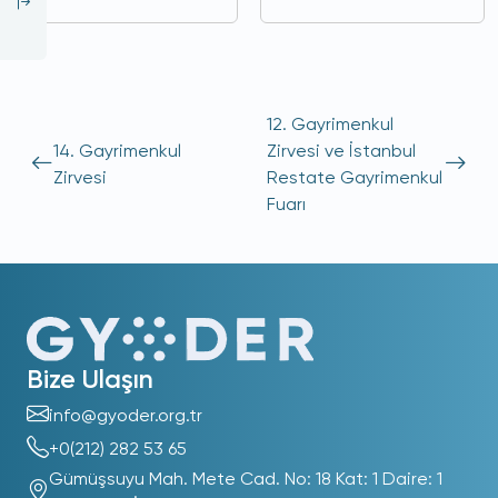
12. Gayrimenkul
14. Gayrimenkul
Zirvesi ve İstanbul
Zirvesi
Restate Gayrimenkul
Fuarı
Bize Ulaşın
info@gyoder.org.tr
+0(212) 282 53 65
Gümüşsuyu Mah. Mete Cad. No: 18 Kat: 1 Daire: 1